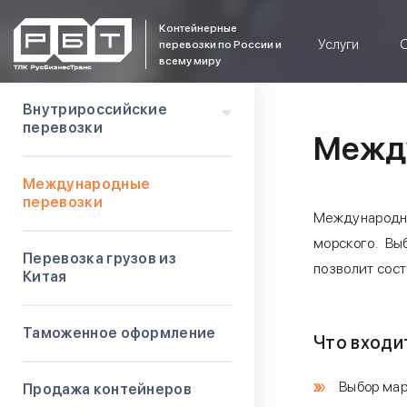
Контейнерные
Услуги
О
перевозки по России и
всему миру
Внутрироссийские
перевозки
Межд
Международные
перевозки
Международны
морского. Вы
Перевозка грузов из
позволит сост
Китая
Таможенное оформление
Что входит
Выбор мар
Продажа контейнеров