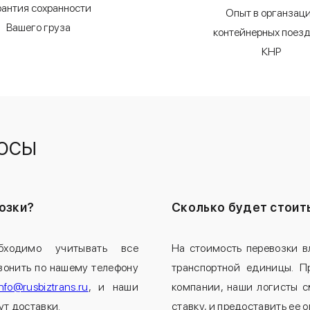
рантия сохранности
Опыт в органзац
Вашего груза
контейнерных поезд
КНР
осы
озки?
Сколько будет стоит
бходимо учитывать все
На стоимость перевозки в
вонить по нашему телефону
транспортной единицы. П
info@rusbiztrans.ru
, и наши
компании, наши логисты с
т доставки.
ставку, и предоставить ее 