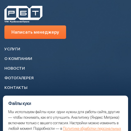
Написать менеджеру
УСЛУГИ
О КОМПАНИИ
НОВОСТИ
ФОТОГАЛЕРЕЯ
КОНТАКТЫ
+7 (343) 287-58-27
Файлы куки
info@rusbiztrans.ru
Мы используем файлы куки: одни нужны для работы сайта, другие
— чтобы понимать, как его улучшить. Аналитику (Яндекс Метрика)
Написать менеджеру
включаем только с вашего согласия. Настройки можно изменить в
любой момент. Подробности — в
Политике обработки персональных