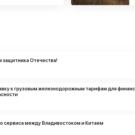
м защитника Отечества!
авку к грузовым железнодорожным тарифам для финан
асности
о сервиса между Владивостоком и Китаем